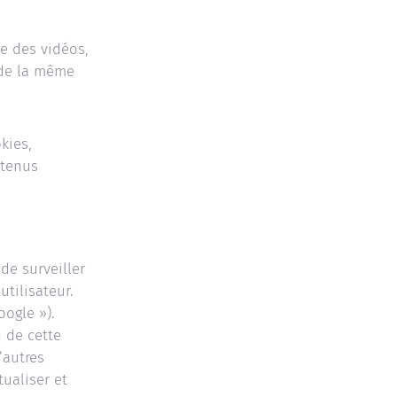
e des vidéos,
 de la même
kies,
ntenus
de surveiller
utilisateur.
oogle »).
n de cette
’autres
ualiser et