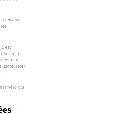
t conservés
 les
ela est
 dans leur
primer leurs
lisateur·ice).
.
onservées par
ées