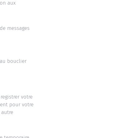
ion aux
i de messages
 au bouclier
egistrer votre
ent pour votre
 autre
ie temporaire