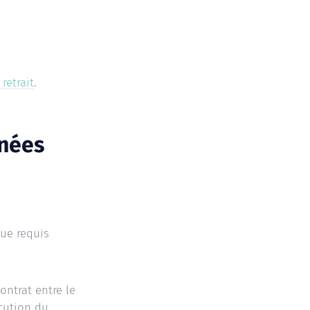
retrait
.
nnées
ue requis
ontrat entre le
écution du