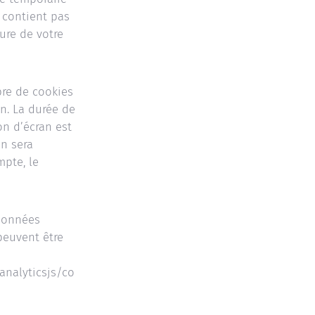
e contient pas
ure de votre
re de cookies
n. La durée de
on d’écran est
on sera
pte, le
 données
 peuvent être
analyticsjs/co