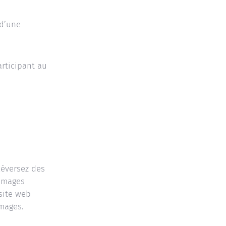
 d’une
rticipant au
léversez des
 images
site web
mages.