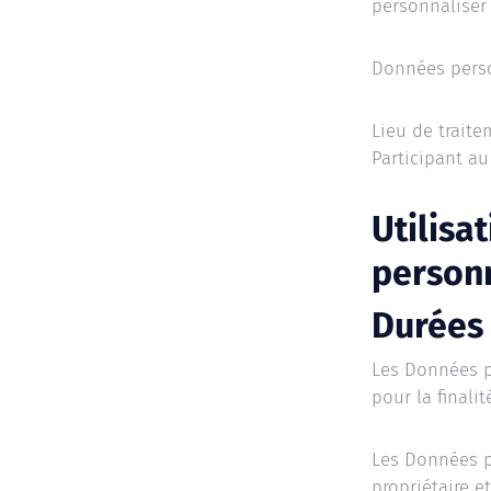
personnaliser 
Données person
Lieu de traite
Participant au
Utilisa
person
Durées
Les Données p
pour la finalit
Les Données pe
propriétaire e