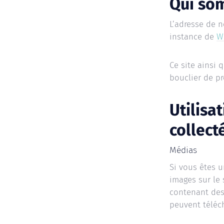
Qui so
L’adresse de n
instance de
W
Ce site ainsi
bouclier de p
Utilisa
collect
Médias
Si vous êtes u
images sur le 
contenant des
peuvent téléch