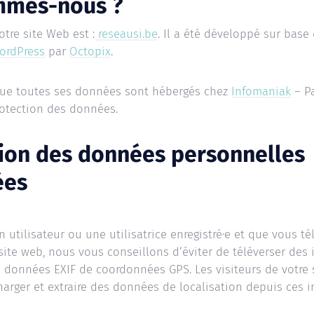
mmes-nous ?
otre site Web est :
reseausi.be
. Il a été développé sur base
ordPress
par
Octopix
.
 que toutes ses données sont hébergés chez
Infomaniak
– Pa
rotection des données.
tion des données personnelles
ées
n utilisateur ou une utilisatrice enregistré·e et que vous té
site web, nous vous conseillons d’éviter de téléverser des
 données EXIF de coordonnées GPS. Les visiteurs de votre 
arger et extraire des données de localisation depuis ces i