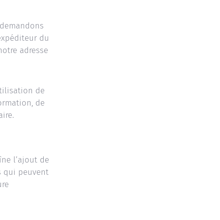
us demandons
’expéditeur du
notre adresse
tilisation de
ormation, de
ire.
îne l’ajout de
es qui peuvent
ure