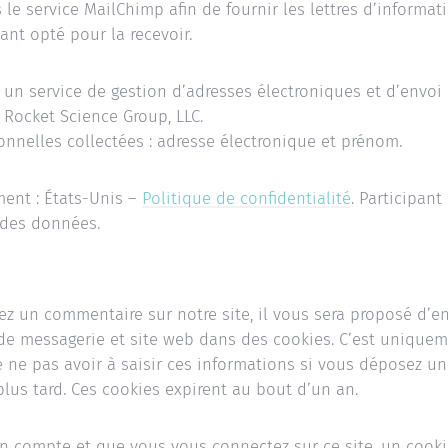
 le service MailChimp afin de fournir les lettres d’informat
yant opté pour la recevoir.
 un service de gestion d’adresses électroniques et d’envo
 Rocket Science Group, LLC.
nnelles collectées : adresse électronique et prénom.
ment : États-Unis –
Politique de confidentialité
. Participant
 des données.
z un commentaire sur notre site, il vous sera proposé d’enr
de messagerie et site web dans des cookies. C’est uniquem
e ne pas avoir à saisir ces informations si vous déposez un
us tard. Ces cookies expirent au bout d’un an.
un compte et que vous vous connectez sur ce site, un cook